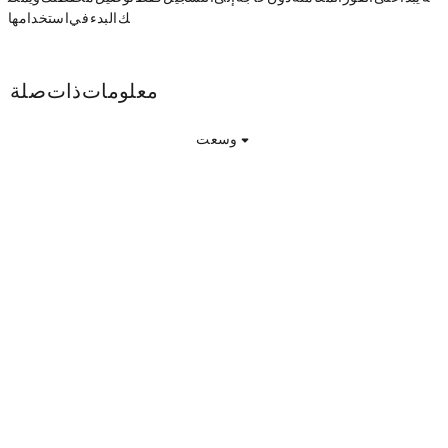
ك البدء في استخدامها.
BEETS معلومات ذات صلة
وسعت