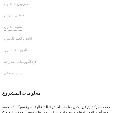
المعروض المتداول
259,270,611 BEETS
إجمالي العرض
259,270,611 BEETS
نسبة التداول
الحد الأقصى للإمداد
تاريخ بدء التداول
عدد البورصات المدرجة
السعر المبدئي
معلومات المشروع
حققت شركة بيتوفين إكس معاملات آمنة وفعالة، عالية السرعة وبكلفة منخفض
ة. يبدأ على الفور المعاملة دون حاجة إلى التسجيل. فقط توصيل محفظتك ويمكن