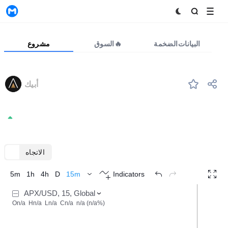
MyToken
البيانات الضخمة
السوق🔥
مشروع
APX
أبيك
#997
Appics
0.001041
+0.00%
الاتجاه
TradingView