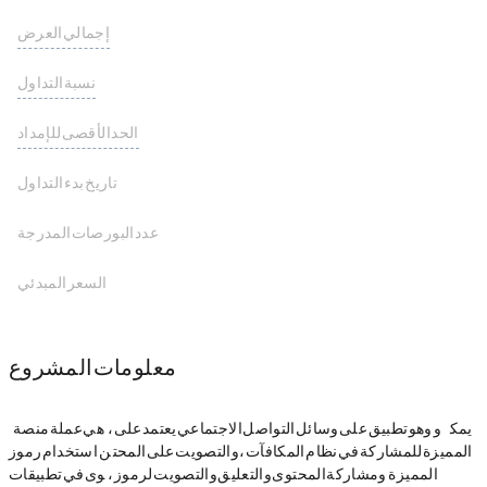
إجمالي العرض
240,000,000 APX
نسبة التداول
الحد الأقصى للإمداد
تاريخ بدء التداول
عدد البورصات المدرجة
السعر المبدئي
معلومات المشروع
APX tokens هي عملة منصة APPICS ، وهو تطبيق على وسائل التواصل الاجتماعي يعتمد على EOS و STEEM blockchains. يمك
ن استخدام رموز APX المميزة للمشاركة في نظام المكافآت ، والتصويت على المحت
وى في تطبيقات APPICS ، ومشاركة المحتوى والتعليق والتصويت لرموز APX المميزة.